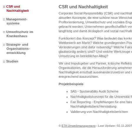
CSR und Nachhaltigkeit
:: CSR und
Nachhaltigkeit
Corporate Social Responsibility (CSR) und nachhalt
aktuellen Konzepte, die eine schöne neue Wirtscha
::
Management-
Profitorientiertung, Umweltschutz und soziales En
systeme
gebracht werden; Unternehmen gesellschaftlich ver
langfristig und damit ökologisch und sozial nachhalt
:: Umweltschutz im
Krankenhaus
Funktioniert das Konzept? Was bedeutet das konkret
Wettbewerb am Markt? Welche grundlegenden Posi
:: Strategie- und
Veränderungen sind dafür notwendig? Welche Fakt
Organisations-
glaubwürdig anders sind? Und welche Werkzeuge ei
entwicklung
Umsetzung im betrieblichen Alltag?
:: Studien
Wir sind Impulsgeber und Partner, kritische Reflekt
Organisationen, die die Herausforderung annehmen
Nachhaltigkeit ernsthaft auseinanderzusetzen und i
entsprechend auszurichten.
Projektbeispiele
SAS -
Sustainability Audit Scheme
Nachhaltigkeitskonzept für die Universität 
Fair Reporting - Empfehlungen für eine fa
Nachhaltigkeitsberichterstattung
Validierung von Nachhaltigkeitsberichten
©
ETA Umweltmanagement
- Last Update:
02.11.200